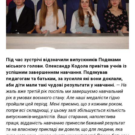
Під час зустрічі відзначили випускників Подяками
міського голови. Олександр Кодола привітав учнів із
успішним завершенням навчання. Подякував
педагогам та батькам, за зусилля які вони доклали,
аби діти мали такі чудові результати у навчанні.
—
На
жаль вже третій рік поспіль ми завершуємо навчальний
рік в умовах воєнного стану. Але наші медалісти гідно
пройшли цей період. Мені приємно, що з кожним роком,
попри всі складнощі, у цьому залі збільшується кількість
випускників-медалістів. Ваші старання, наполеглива
праця, відданість навчанню принесли бажаний результат
та на власному прикладі ви довели, що для людини, яка