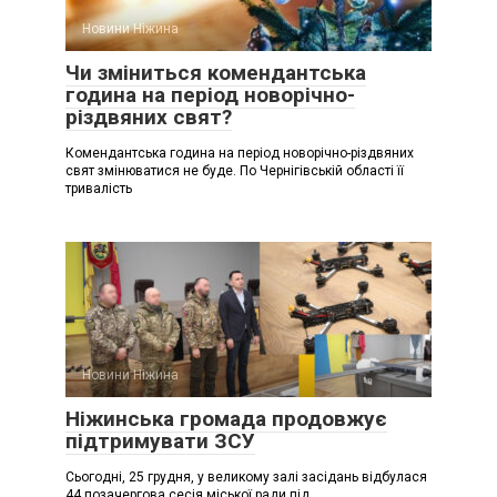
Новини Ніжина
Чи зміниться комендантська
година на період новорічно-
різдвяних свят?
Комендантська година на період новорічно-різдвяних
свят змінюватися не буде. По Чернігівській області її
тривалість
Новини Ніжина
Ніжинська громада продовжує
підтримувати ЗСУ
Сьогодні, 25 грудня, у великому залі засідань відбулася
44 позачергова сесія міської ради під