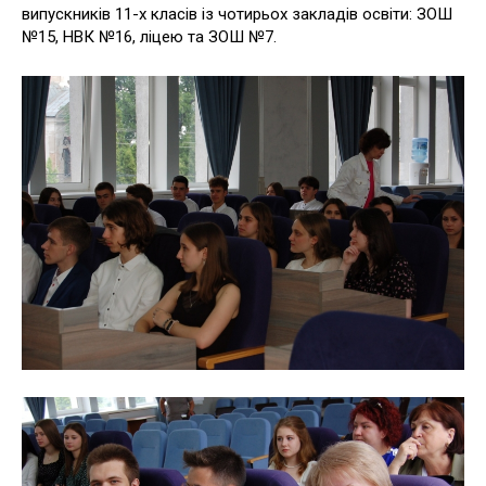
випускників 11-х класів із чотирьох закладів освіти: ЗОШ
№15, НВК №16, ліцею та ЗОШ №7.