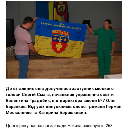
До вітальних слів долучилися заступник міського
голови Сергій Смага, начальник управління освіти
Валентина Градобик, в.о директора школи №7 Олег
Баранков. Від усіх випускників слово тримали Герман
Москаленко та Катерина Боришкевич.
Цього року навчальні заклади Ніжина закінчують 268