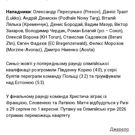
Нападники:
Олександр Пересунько (Presov), Даніїл Трахт
(Lukko), Андрій Денискін (Podhale Nowy Targ), Віталій
Лялька (Кременчук), Денис Бородай, Вадим Мазур, Віктор
Захаров, Володимир Чердак, Роман Благий (усі – Сокіл),
Олексій Ворона (KH Torun), Станіслав Садовіков (Berani
Zlin), Євген Фадєєв (EC Bregenzerwald), Фелікс Морозов
(Morzine-Avoriaz), Дмитро Німенко (Aosta).
Синьо-жовті у попередньому раунді олімпійської
кваліфікації розгромили Південну Корею (4:0), у серії
булітів переграли команду Польщі (3:2) та тріумфували
над Естонією (5:3).
У фінальному раунді команда Христича зіграє із
Францією, Словенією та Латвією. Матчі відбудуться у Ризі
з 29 серпня по 1 вересня. Путівку на Олімпійські ігри-2026
отримає переможець квартету.
Джерело