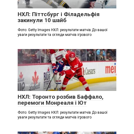
Хокей
НХЛ: Піттсбург і Філадельфія
закинули 10 шайб
Фото: Getty Images НХЛ: результати матчів До вашої
уваги результати та огляди матчів ігрового
Хокей
НХЛ: Торонто розбив Баффало,
перемоги Монреаля і Ют
Фото: Getty Images НХЛ: результати матчів До вашої
уваги результати та огляди матчів ігрового