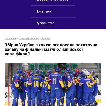
Привітання
Суспільство
Головна
»
Новини спорту
»
Хокей
Збірна України з хокею оголосила остаточну
заявку на фінальні матчі олімпійської
кваліфікації