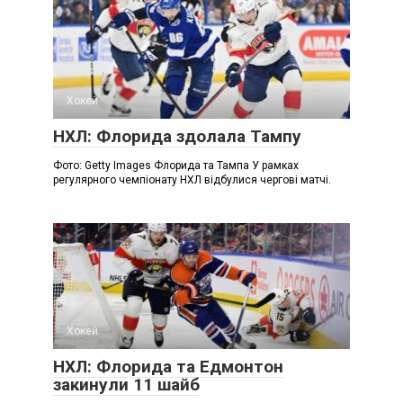
Хокей
НХЛ: Флорида здолала Тампу
Фото: Getty Images Флорида та Тампа У рамках
регулярного чемпіонату НХЛ відбулися чергові матчі.
Хокей
НХЛ: Флорида та Едмонтон
закинули 11 шайб