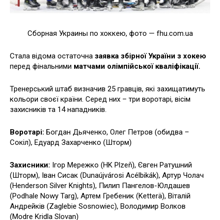
Сборная Украины по хоккею, фото — fhu.com.ua
Стала відома остаточна
заявка збірної України з хокею
перед фінальними
матчами олімпійської кваліфікації.
Тренерський штаб визначив 25 гравців, які захищатимуть
кольори своєї країни. Серед них – три воротарі, вісім
захисників та 14 нападників.
Воротарі:
Богдан Дьяченко, Олег Петров (обидва –
Сокіл), Едуард Захарченко (Шторм)
Захисники:
Ігор Мережко (HK Plzeň), Євген Ратушний
(Шторм), Іван Сисак (Dunaújvárosi Acélbikák), Артур Чолач
(Henderson Silver Knights), Пилип Пангелов-Юлдашев
(Podhale Nowy Targ), Артем Гребеник (Ketterä), Віталій
Андрейків (Zaglebie Sosnowiec), Володимир Волков
(Modre Kridla Slovan)