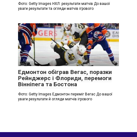
Фото: Getty Images НХЛ: результати матчів До вашої
уваги результати та огляди матчів ігрового
Хокей
Едмонтон обіграв Вегас, поразки
Рейнджерс і Флориди, перемоги
Вінніпега та Бостона
Фото: Getty Images Едмонтон переміг Вегас До вашої
уваги результати й огляди матчів ігрового