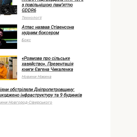
з повільнішою пам’яттю
GDDR6
Технології
Атлас назвав Стівенсона
нудним боксером
Бокс
«Розмова про сільське
хазяйство». Презентація
книги Євгена Чикаленка
Новини Ніжина
іяни обстріляли Дніпропетровщину:
коджено інфраструктуру та 9 будинків
ини Новгород-Сіверського