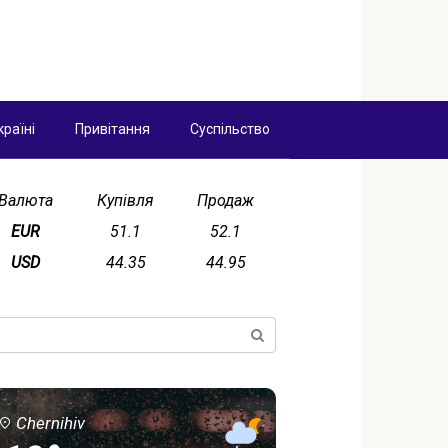
країні
Привітання
Суспільство
Валюта
Купівля
Продаж
EUR
51.1
52.1
USD
44.35
44.95
ск:
Chernihiv