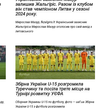
в
залишив Жальгіріс. Разом із клубом
він став чемпіоном Литви у сезоні
2024 року.
Мирослав Мазур, fkzalgiris.lt Український захисник
Жальгіріса Мирослав Мазур оголосив про свій вихід з
литовського
Футбол
Збірна України U-15 розгромила
Туреччину та посіла третє місце на
Турнірі розвитку УЄФА
ду,
Сборная Украины U-15 по футболу, фото — uaf.ua Збірна
України U-15 з футболу розгромила