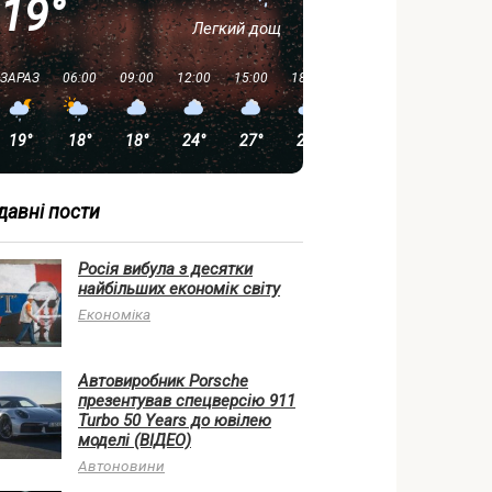
19°
Легкий дощ
ЗАРАЗ
06:00
09:00
12:00
15:00
18:00
21:00
00:00
19°
18°
18°
24°
27°
26°
20°
15°
давні пости
Росія вибула з десятки
найбільших економік світу
Економіка
Автовиробник Porsche
презентував спецверсію 911
Turbo 50 Years до ювілею
моделі (ВІДЕО)
Автоновини