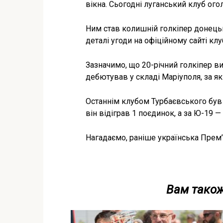
вікна. Сьогодні луганський клуб ого
Ним став колишній голкіпер донець
деталі угоди на офіційному сайті кл
Зазначимо, що 20-річний голкіпер в
дебютував у складі Маріуполя, за яки
Останнім клубом Турбаєвського був
він відіграв 1 поєдинок, а за Ю-19 —
Нагадаємо, раніше українська Прем’є
Вам також