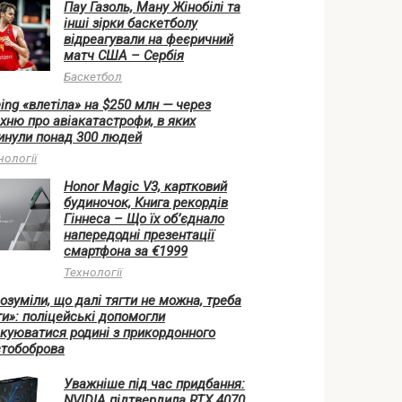
Пау Газоль, Ману Жінобілі та
інші зірки баскетболу
відреагували на феєричний
матч США – Сербія
Баскетбол
ing «влетіла» на $250 млн — через
хню про авіакатастрофи, в яких
инули понад 300 людей
нології
Honor Magic V3, картковий
будиночок, Книга рекордів
Гіннеса – Що їх об’єднало
напередодні презентації
смартфона за €1999
Технології
озуміли, що далі тягти не можна, треба
ти»: поліцейські допомогли
куюватися родині з прикордонного
тобоброва
Уважніше під час придбання:
NVIDIA підтвердила RTX 4070