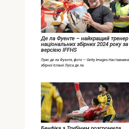
Футбол
Де ла Фуенте – найкращий тренер
національних збірних 2024 року за
версією IFFHS
Луис де ла Фуэнте, фото — Getty Images Наставника
збірної Іспанії Луїса де ла
Футбол
Бенфіка з Трубіним розгромила