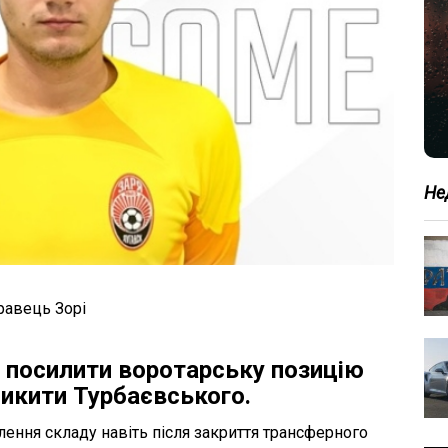
Не
равець Зорі
є посилити воротарську позицію
Микити Турбаєвського.
ення складу навіть після закриття трансферного