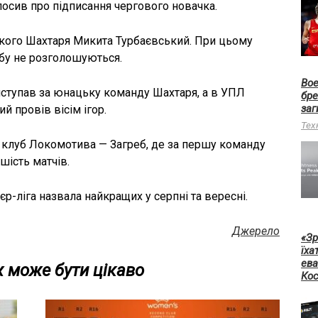
лосив про підписання чергового новачка.
кого Шахтаря Микита Турбаєвський. При цьому
убу не розголошуються.
Boe
иступав за юнацьку команду Шахтаря, а в УПЛ
бре
заг
й провів вісім ігор.
Тех
 клуб Локомотива — Загреб, де за першу команду
 шість матчів.
р-ліга назвала найкращих у серпні та вересні.
Джерело
«Зр
їха
ева
 може бути цікаво
Кос