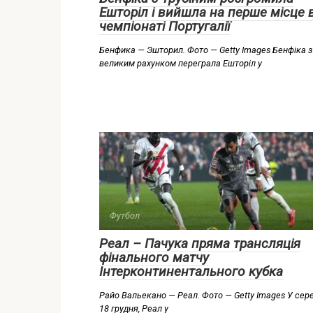
Ешторіл і вийшла на перше місце 
чемпіонаті Португалії
Бенфика — Эшторил. Фото — Getty Images Бенфіка з
великим рахунком переграла Ешторіл у
Футбол
Реал – Пачука пряма трансляція
фінального матчу
Інтерконтинентального кубка
Райо Вальекано — Реал. Фото — Getty Images У сере
18 грудня, Реал у