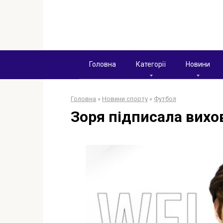
Перейти
к
контенту
Головна
Категорії
Новини
Головна
»
Новини спорту
»
Футбол
Зоря підписала вих