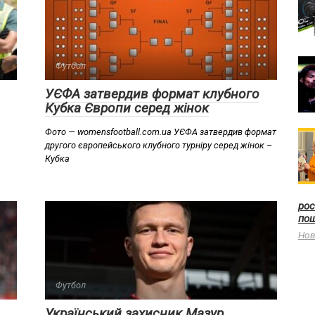
Футбол
УЄФА затвердив формат клубного
Кубка Європи серед жінок
Фото — womensfootball.com.ua УЄФА затвердив формат
другого європейського клубного турніру серед жінок –
Кубка
рос
пош
Нов
Футбол
Український захисник Мазур