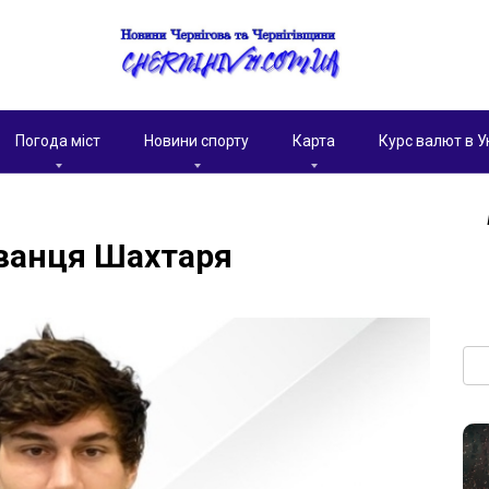
Погода міст
Новини спорту
Карта
Курс валют в У
ованця Шахтаря
Пои