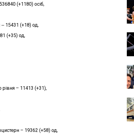
36840 (+1180) осіб,
 15431 (+18) од,
1 (+35) од,
рівня – 11413 (+31),
,
оцистерн – 19362 (+58) од,