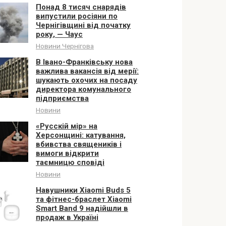
Понад 8 тисяч снарядів
випустили росіяни по
Чернігівщині від початку
року, — Чаус
Новини Чернігова
В Івано-Франківську нова
важлива вакансія від мерії:
шукають охочих на посаду
директора комунального
підприємства
Новини
«Русскій мір» на
Херсонщині: катування,
вбивства священиків і
вимоги відкрити
таємницю сповіді
Новини
Навушники Xiaomi Buds 5
та фітнес-браслет Xiaomi
Smart Band 9 надійшли в
продаж в Україні