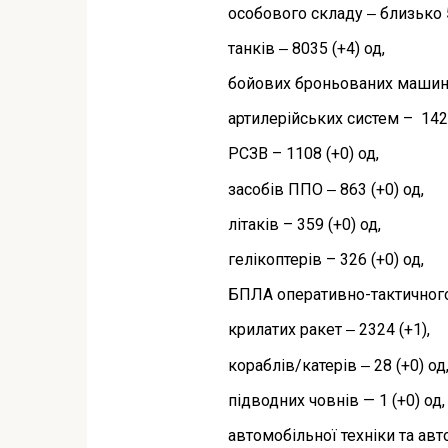
особового складу ‒ близько 5
танків ‒ 8035 (+4) од,
бойових броньованих машин ‒
артилерійських систем – 1428
РСЗВ – 1108 (+0) од,
засобів ППО ‒ 863 (+0) од,
літаків – 359 (+0) од,
гелікоптерів – 326 (+0) од,
БПЛА оперативно-тактичного 
крилатих ракет ‒ 2324 (+1),
кораблів/катерів ‒ 28 (+0) од
підводних човнів — 1 (+0) од,
автомобільної техніки та авт