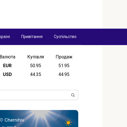
країні
Привітання
Суспільство
Валюта
Купівля
Продаж
EUR
50.95
51.95
USD
44.35
44.95
ск:
Chernihiv