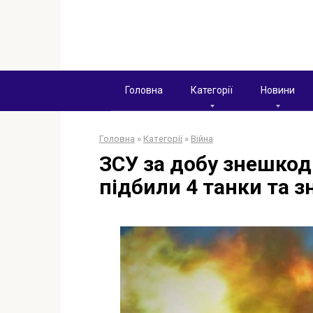
Перейти
к
контенту
Головна
Категорії
Новини
Головна
»
Категорії
»
Війна
ЗСУ за добу знешкод
підбили 4 танки та 