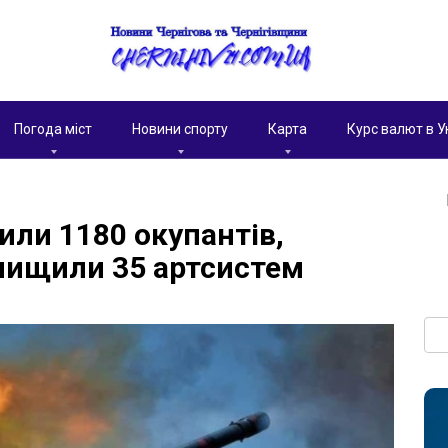
Погода міст
Новини спорту
Карта
Курс валют в У
или 1180 окупантів,
знищили 35 артсистем
Пои