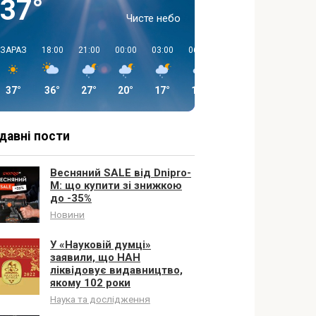
37°
Чисте небо
ЗАРАЗ
18:00
21:00
00:00
03:00
06:00
09:00
12:00
37°
36°
27°
20°
17°
15°
20°
25°
давні пости
Весняний SALE від Dnipro-
M: що купити зі знижкою
до -35%
Новини
У «Науковій думці»
заявили, що НАН
ліквідовує видавництво,
якому 102 роки
Наука та дослідження