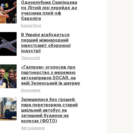
Одноклубник Скапінцева
по Літній лізі перейде до
учасника плей-оф
Євроліги
Баскетбол
В Україні відбудеться
перший міжнародний
інвестсаміт оборонної
індустрії
Технології
«Газпром» оголосив про
партнерство з мережею
автозаправок SOCAR, на
якій Зеленський їв шаурму
Економіка
Залишилися без грошей:
пара перетворила старий
шкільний автобус на
затишний будинок на
колесах (ФОТО)
Автоновини