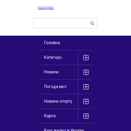
Перейти
к
контенту
Поиск:
Головна
Категорії
Новини
Погода міст
Новини спорту
Карта
Курс валют в Україні