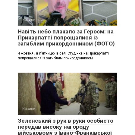
Новини
Навіть небо плакало за Героєм: на
Прикарпатті попрощалися із
загиблим прикордонником (ФОТО)
4 жовтня , в п’ятницю, в селі Студінка на Прикарпатті
попрощалися із загиблим прикордонником
Новини
Зеленський з рук в руки особисто
передав високу нагороду
військовому з Івано-Франківської