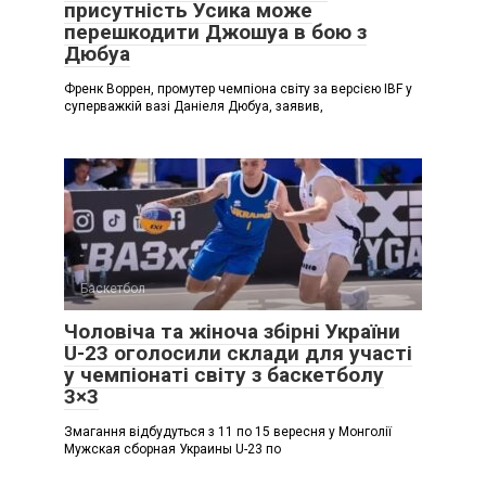
присутність Усика може
перешкодити Джошуа в бою з
Дюбуа
Френк Воррен, промутер чемпіона світу за версією IBF у
суперважкій вазі Даніеля Дюбуа, заявив,
Баскетбол
Чоловіча та жіноча збірні України
U-23 оголосили склади для участі
у чемпіонаті світу з баскетболу
3×3
Змагання відбудуться з 11 по 15 вересня у Монголії
Мужская сборная Украины U-23 по