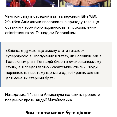
Чемпіон світу в середній вазі за версіями IBF і WBO
Жанібек Алімханули висловився з приводу того, що
останнім часом його порівнюють із прославленим
співвітчизником Геннадієм Головкіним.
«Звісно, я думаю, що зможу стати такою ж
суперзіркою в Сполучених Штатах, як Головкін. Ми з
Головкіним різні. Геннадій бився в «мексиканському
стилі», а я представляю «казахський стиль». Люди
порівнюють нас, тому що ми з однієї країни, але він
для мене як старший брат».
Нагадаємо, 14 липня Алімханули належить провести
поєдинок проти Андрії Михайловича.
Вам також може бути цікаво