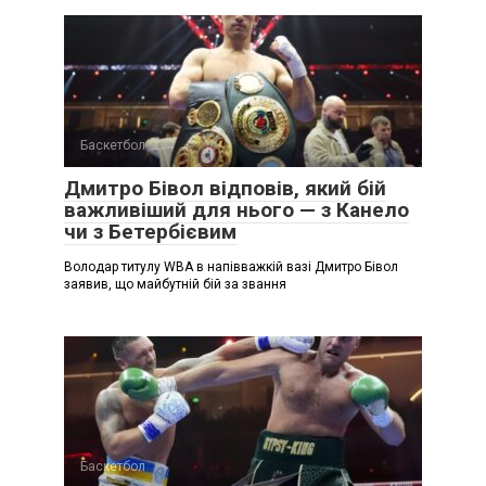
Баскетбол
Дмитро Бівол відповів, який бій
важливіший для нього — з Канело
чи з Бетербієвим
Володар титулу WBA в напівважкій вазі Дмитро Бівол
заявив, що майбутній бій за звання
Баскетбол