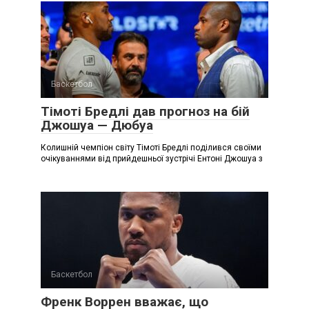
Баскетбол
Тімоті Бредлі дав прогноз на бій
Джошуа — Дюбуа
Колишній чемпіон світу Тімоті Бредлі поділився своїми
очікуваннями від прийдешньої зустрічі Ентоні Джошуа з
Баскетбол
Френк Воррен вважає, що