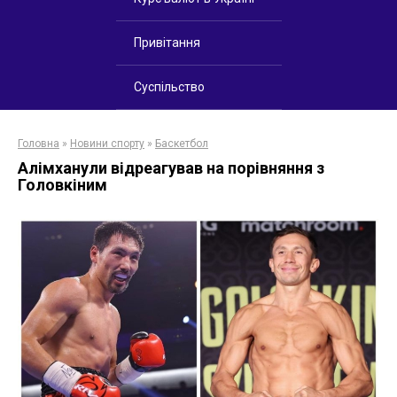
Привітання
Суспільство
Головна
»
Новини спорту
»
Баскетбол
Алімханули відреагував на порівняння з
Головкіним