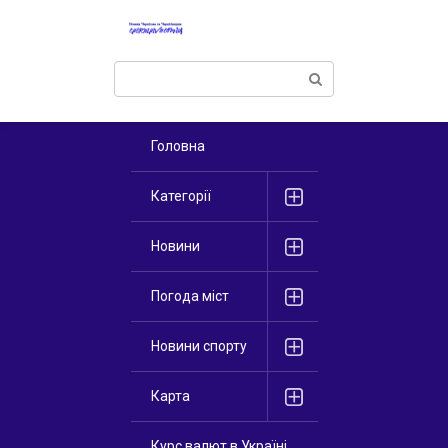
Перейти
к
контенту
Поиск:
Головна
Категорії
Новини
Погода міст
Новини спорту
Карта
Курс валют в Україні