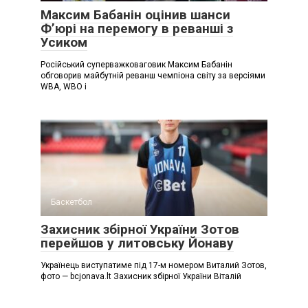
Максим Бабанін оцінив шанси
Ф’юрі на перемогу в реванші з
Усиком
Російський суперважковаговик Максим Бабанін
обговорив майбутній реванш чемпіона світу за версіями
WBA, WBO і
Баскетбол
Захисник збірної України Зотов
перейшов у литовську Йонаву
Українець виступатиме під 17-м номером Виталий Зотов,
фото — bcjonava.lt Захисник збірної України Віталій