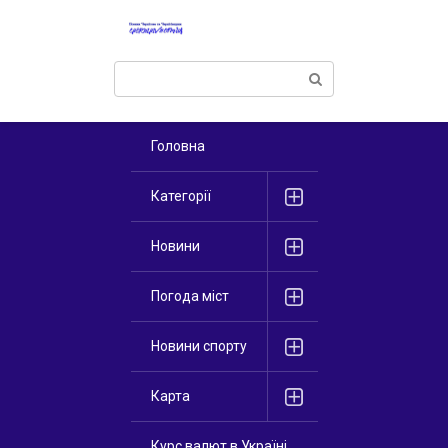
Перейти
к
контенту
Поиск:
Головна
Категорії
Новини
Погода міст
Новини спорту
Карта
Курс валют в Україні