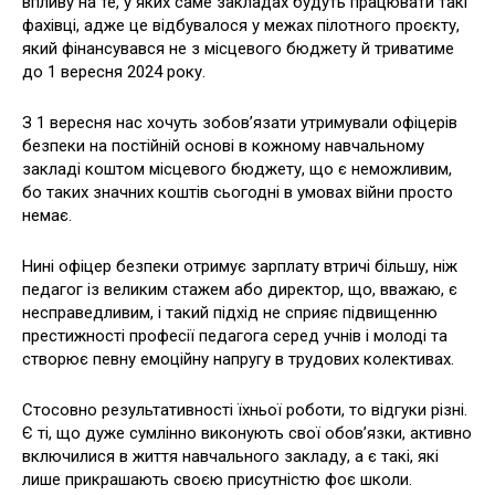
впливу на те, у яких саме закладах будуть працювати такі
фахівці, адже це відбувалося у межах пілотного проєкту,
який фінансувався не з місцевого бюджету й триватиме
до 1 вересня 2024 року.
З 1 вересня нас хочуть зобов’язати утримували офіцерів
безпеки на постійній основі в кожному навчальному
закладі коштом місцевого бюджету, що є неможливим,
бо таких значних коштів сьогодні в умовах війни просто
немає.
Нині офіцер безпеки отримує зарплату втричі більшу, ніж
педагог із великим стажем або директор, що, вважаю, є
несправедливим, і такий підхід не сприяє підвищенню
престижності професії педагога серед учнів і молоді та
створює певну емоційну напругу в трудових колективах.
Стосовно результативності їхньої роботи, то відгуки різні.
Є ті, що дуже сумлінно виконують свої обов’язки, активно
включилися в життя навчального закладу, а є такі, які
лише прикрашають своєю присутністю фоє школи.