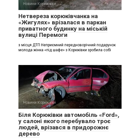
Новини Корюківки
Нетвереза корюківчанка на
«Жигулях» врізалася в паркан
приватного будинку на міській
вулиці Перемоги
з місця ДТП Неприємний передноворічний подарунок
молода жінка «під шафе» з Корюківки зробила собі
Новини Корюківки
Біля Корюківки автомобіль «Ford»,
у салоні якого перебувало троє
людей, врізався в придорожнє
дерево