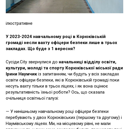
ілюстративне
У 2023-2024 навчальному році в Корюківській
громаді несли вахту офіцери безпеки лише в трьох
закладах. Що буде з 1 вересня?
Сусіди.City звернулися до
начальниці відділу освіти,
культури, молоді та спорту Корюківської міської ради
Ірини Наумчик
із запитанням, чи будуть у всіх закладах
освіти офіцери безпеки, які в Корюківській громаді поки
несуть вахту тільки в трьох ліцеях, і як вона оцінює
результативність їхньої роботи? Ось, що сказала
очільниця освітньої галузі:
— У нинішньому навчальному році офіцери безпеки
перебувають у двох Корюківських (першому та другому) і
Наумівському ліцеях. Ми, на місцевому рівні, не мали