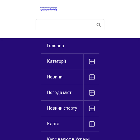
Перейти
к
контенту
Поиск:
Головна
Категорії
Новини
Погода міст
Новини спорту
Карта
Курс валют в Україні