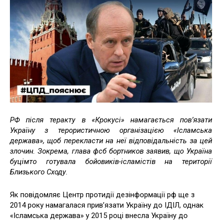
РФ після теракту в «Крокусі» намагається пов’язати
Україну з терористичною організацією «Ісламська
держава», щоб перекласти на неї відповідальність за цей
злочин. Зокрема, глава фсб бортников заявив, що Україна
буцімто готувала бойовиків-ісламістів на території
Близького Сходу.
Як повідомляє Центр протидії дезінформації рф ще з
2014 року намагалася прив’язати Україну до ІДІЛ, однак
«Ісламська держава» у 2015 році внесла Україну до