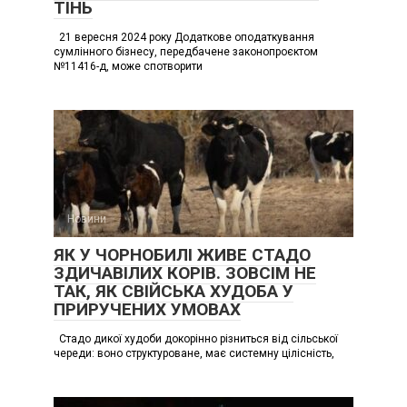
ТІНЬ
21 вересня 2024 року Додаткове оподаткування
сумлінного бізнесу, передбачене законопроєктом
№11416-д, може спотворити
Новини
ЯК У ЧОРНОБИЛІ ЖИВЕ СТАДО
ЗДИЧАВІЛИХ КОРІВ. ЗОВСІМ НЕ
ТАК, ЯК СВІЙСЬКА ХУДОБА У
ПРИРУЧЕНИХ УМОВАХ
Стадо дикої худоби докорінно різниться від сільської
череди: воно структуроване, має системну цілісність,