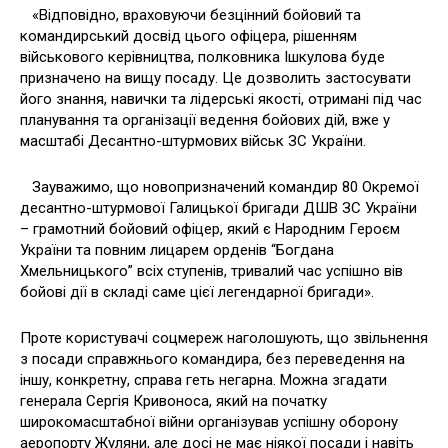
«Відповідно, враховуючи безцінний бойовий та
командирський досвід цього офіцера, рішенням
військового керівництва, полковника Ішкулова буде
призначено на вищу посаду. Це дозволить застосувати
його знання, навички та лідерські якості, отримані під час
планування та організації ведення бойових дій, вже у
масштабі Десантно-штурмових військ ЗС України.
Зауважимо, що новопризначений командир 80 Окремої
десантно-штурмової Галицької бригади ДШВ ЗС України
– грамотний бойовий офіцер, який є Народним Героєм
України та повним лицарем орденів “Богдана
Хмельницького” всіх ступенів, тривалий час успішно вів
бойові дії в складі саме цієї легендарної бригади».
Проте користувачі соцмереж наголошують, що звільнення
з посади справжнього командира, без переведення на
іншу, конкретну, справа геть негарна. Можна згадати
генерала Сергія Кривоноса, який на початку
широкомасштабної війни організував успішну оборону
аеропорту Жуляни, але досі не має ніякої посади і навіть