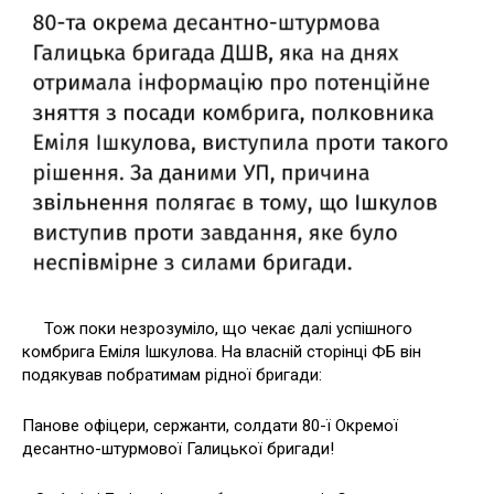
Тож поки незрозуміло, що чекає далі успішного
комбрига Еміля Ішкулова. На власній сторінці ФБ він
подякував побратимам рідної бригади:
Панове офіцери, сержанти, солдати 80-ї Окремої
десантно-штурмової Галицької бригади!