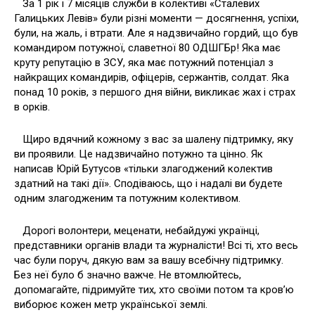
За 1 рік і 7 місяців служби в колективі «Сталевих
Галицьких Левів» були різні моменти — досягнення, успіхи,
були, на жаль, і втрати. Але я надзвичайно гордий, що був
командиром потужної, славетної 80 ОДШГБр! Яка має
круту репутацію в ЗСУ, яка має потужний потенціал з
найкращих командирів, офіцерів, сержантів, солдат. Яка
понад 10 років, з першого дня війни, викликає жах і страх
в орків.
Щиро вдячний кожному з вас за шалену підтримку, яку
ви проявили. Це надзвичайно потужно та цінно. Як
написав Юрій Бутусов «тільки злагоджений колектив
здатний на такі дії». Сподіваюсь, що і надалі ви будете
одним злагодженим та потужним колективом.
Дорогі волонтери, меценати, небайдужі українці,
представники органів влади та журналісти! Всі ті, хто весь
час були поруч, дякую вам за вашу всебічну підтримку.
Без неї було б значно важче. Не втомлюйтесь,
допомагайте, підримуйте тих, хто своїми потом та кровʼю
виборює кожен метр української землі.