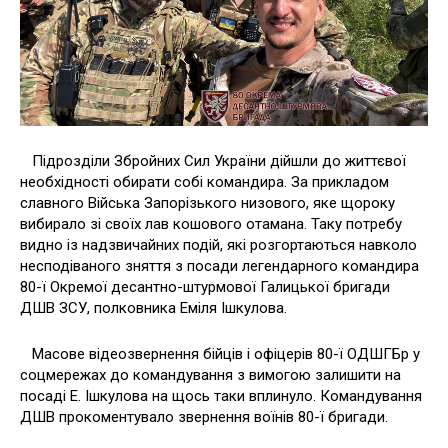
Підрозділи Збройних Сил України дійшли до життєвої
необхідності обирати собі командира. За прикладом
славного Війська Запорізького низового, яке щороку
вибирало зі своїх лав кошового отамана. Таку потребу
видно із надзвичайних подій, які розгортаються навколо
несподіваного зняття з посади легендарного командира
80-ї Окремої десантно-штурмової Галицької бригади
ДШВ ЗСУ, полковника Еміля Ішкулова.
Масове відеозвернення бійців і офіцерів 80-ї ОДШГБр у
соцмережах до командування з вимогою залишити на
посаді Е. Ішкулова на щось таки вплинуло. Командування
ДШВ прокоментувало звернення воїнів 80-ї бригади.