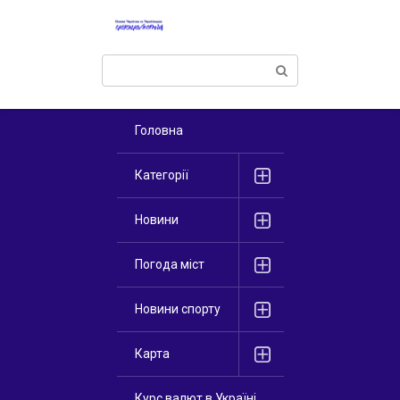
Перейти
к
контенту
Поиск:
Головна
Категорії
Новини
Погода міст
Новини спорту
Карта
Курс валют в Україні