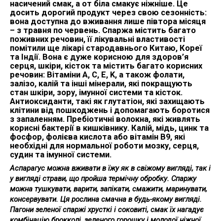
насичений смак, а от біла смакує ніжніше. Це
досить дорогий продукт через свою сезонність:
вона доступна до вживання лише півтора місяця
– з травня по червень. Спаржа містить багато
поживних речовин, її лікувальні властивості
помітили ще лікарі стародавнього Китаю, Кореї
та Індії. Вона є дуже корисною для здоров’я
серця, шкіри, кісток та містить багато корисних
речовин: Вітаміни А, С, Е, K, а також фолати,
залізо, калій та інші мінерали, які покращують
стан шкіри, зору, імунної системи та кісток.
Антиоксиданти, такі як глутатіон, які захищають
клітини від пошкоджень і допомагають боротися
з запаленням. Пребіотичні волокна, які живлять
корисні бактерії в кишківнику. Калій, мідь, цинк та
фосфор, фолієва кислота або вітамін B9, які
необхідні для нормальної роботи мозку, серця,
судин та імунної системи.
Аспарагус можна вживати в їжу як в свіжому вигляді, так і
у вигляді страви, що пройша термічну обробку. Спаржу
можна тушкувати, варити, запікати, смажити, маринувати,
консервувати. Ця рослина смачна в будь-якому вигляді.
Пагони зеленої спаржі хрусткі і соковиті, смак їх нагадує
комбінацію брокколі, зеленого горошку і молодої ніжної