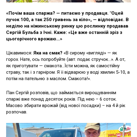
«Почім ваша спаржа? — питаємо у продавця. "Оцей
пучок 100, а так 250 гривень за кіло», — відповідає. В
неділю на ніжинському ринку цю рослинку продавав
Сергій Бульба з Ічні. Каже: «Це вже останній зріз з
цьогорічного врожаю…»
Цікавимося:
Яка на смак?
«В сирому «вигляді» — як
горох. Нате, ось попробуйте (авт. подає стручок…». А от,
як приготувати — смакота…Їсти можна, як самостійну
страву, так і з гарніром. Я її відварюю у воді хвилин 5-10, а
потім на пательню з маслом. Смакота!».
Пан Сергій розповів, що займається вирощуванням
спаржі вже понад десяток років. Під нею – 6 соток.
Масово збирати врожай (від нової посадки) – на 4 й рік
розпочав.