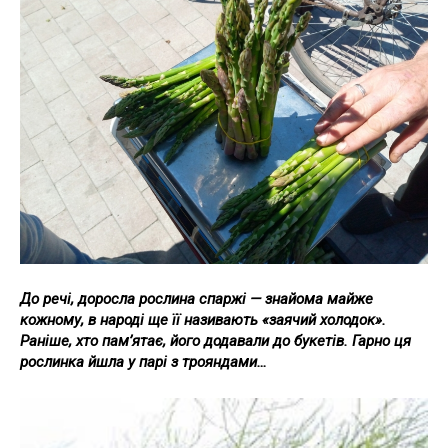
До речі, доросла рослина спаржі — знайома майже
кожному, в народі ще її називають «заячий холодок».
Раніше, хто пам’ятає, його додавали до букетів. Гарно ця
рослинка йшла у парі з трояндами…