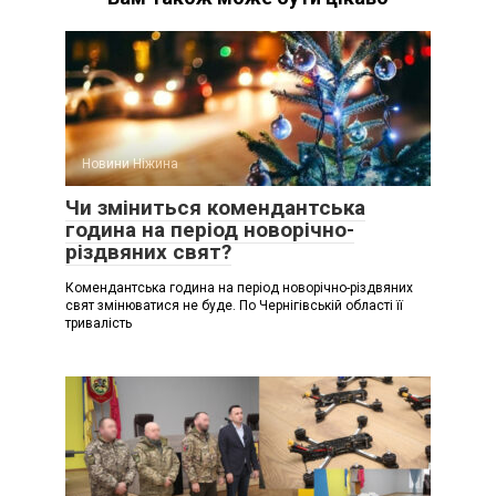
Новини Ніжина
Чи зміниться комендантська
година на період новорічно-
різдвяних свят?
Комендантська година на період новорічно-різдвяних
свят змінюватися не буде. По Чернігівській області її
тривалість