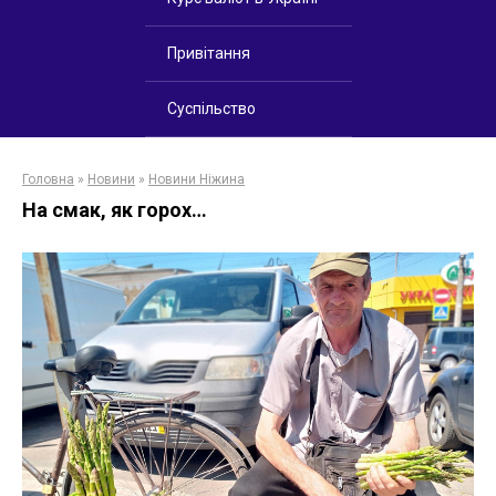
Привітання
Суспільство
Головна
»
Новини
»
Новини Ніжина
На смак, як горох…