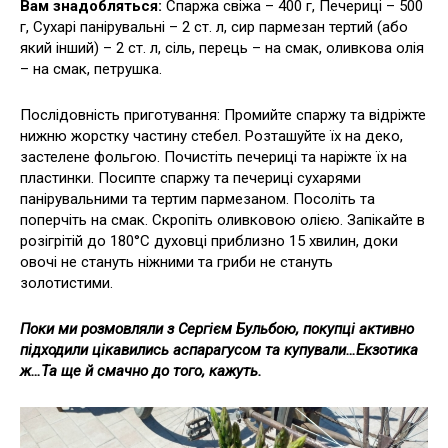
Вам знадобляться:
Спаржа свіжа – 400 г, Печериці – 500
г, Сухарі панірувальні – 2 ст. л, сир пармезан тертий (або
який інший) – 2 ст. л, сіль, перець – на смак, оливкова олія
– на смак, петрушка.
Послідовність приготування: Промийте спаржу та відріжте
нижню жорстку частину стебел. Розташуйте їх на деко,
застелене фольгою. Почистіть печериці та наріжте їх на
пластинки. Посипте спаржу та печериці сухарями
панірувальними та тертим пармезаном. Посоліть та
поперчіть на смак. Скропіть оливковою олією. Запікайте в
розігрітій до 180°C духовці приблизно 15 хвилин, доки
овочі не стануть ніжними та гриби не стануть
золотистими.
Поки ми розмовляли з Сергієм Бульбою, покупці активно
підходили цікавились аспарагусом та купували…Екзотика
ж…Та ще й смачно до того, кажуть.