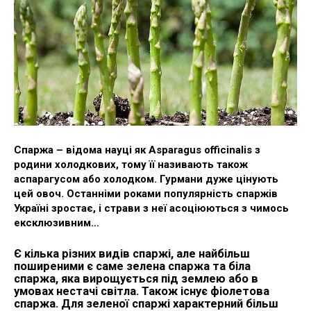
Спаржа – відома науці як Asparagus officinalis з
родини холодкових, тому її називають також
аспарагусом або холодком. Гурмани дуже цінують
цей овоч. Останніми роками популярність спаржів
Україні зростає, і страви з неї асоціюються з чимось
ексклюзивним…
Є кілька різних видів спаржі, але найбільш
поширеними є саме зелена спаржа та біла
спаржа, яка вирощується під землею або в
умовах нестачі світла. Також існує фіолетова
спаржа. Для зеленої спаржі характерний більш