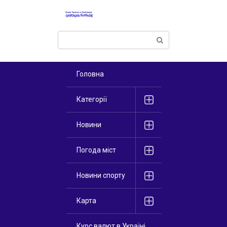
Перейти
к
контенту
Поиск:
Головна
Категорії
Новини
Погода міст
Новини спорту
Карта
Курс валют в Україні