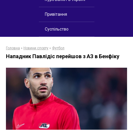
Привітання
Суспільство
Головна
»
Новини спорту
»
Футбол
Нападник Павлідіс перейшов з АЗ в Бенфіку