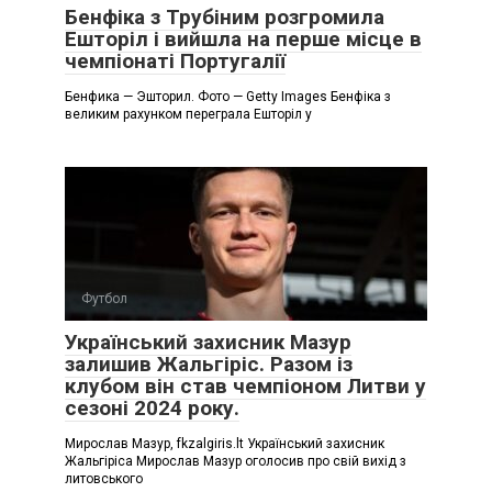
Бенфіка з Трубіним розгромила
Ешторіл і вийшла на перше місце в
чемпіонаті Португалії
Бенфика — Эшторил. Фото — Getty Images Бенфіка з
великим рахунком переграла Ешторіл у
Футбол
Український захисник Мазур
залишив Жальгіріс. Разом із
клубом він став чемпіоном Литви у
сезоні 2024 року.
Мирослав Мазур, fkzalgiris.lt Український захисник
Жальгіріса Мирослав Мазур оголосив про свій вихід з
литовського