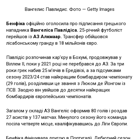
Вангелис Павлидис. Фото — Getty Images
Бенфіка
офіційно оголосила про підписання грецького
нападника
Вангеліса Павлідіса.
25-річний футболіст
перейшов із
АЗ Алкмаар.
Трансфер обійшовся
лісабонському гранду в 18 мільйонів євро.
Павлідіс розпочинав кар’єру в Бохумі, продовжував у
Віллем II, поки у 2021 році не перебрався до АЗ. За три
роки грек набив 25 м’ячів в Ередівізі, а за підсумками
сезону 2023/24 став найкращим бомбардиром чемпіонату
(29 голів), розділивши це звання з Люком де Йонгом із
ПСВ. Заодно він увійшов до десятки найкращих
бомбардирів європейських чемпіонатів.
Загалом у складі АЗ Вангеліс оформив 80 голів і роздав
27 асистів у 137 матчах. Минулого сезону його команда
посіла четверте місце, кваліфікувавшись до Ліги Європи.
Бенфіка фінішувала другою в Португалії. Дебютний сезон