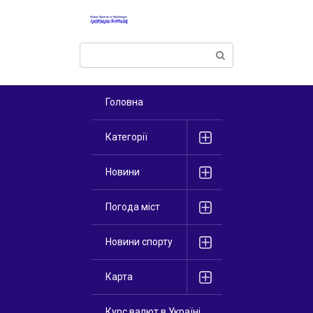
Перейти
к
контенту
Поиск:
Головна
Категорії
Новини
Погода міст
Новини спорту
Карта
Курс валют в Україні