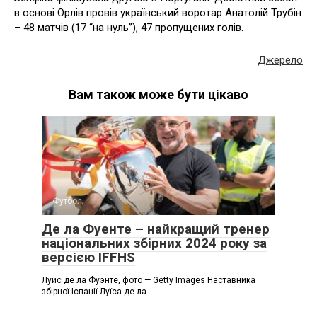
в основі Орлів провів український воротар Анатолій Трубін
– 48 матчів (17 “на нуль”), 47 пропущених голів.
Джерело
Вам також може бути цікаво
Футбол
Де ла Фуенте – найкращий тренер
національних збірних 2024 року за
версією IFFHS
Луис де ла Фуэнте, фото — Getty Images Наставника
збірної Іспанії Луїса де ла