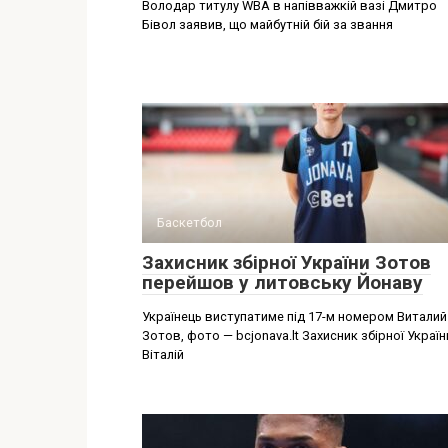
Володар титулу WBA в напівважкій вазі Дмитро
Бівол заявив, що майбутній бій за звання
Баскетбол
Захисник збірної України Зотов
перейшов у литовську Йонаву
Українець виступатиме під 17-м номером Виталий
Зотов, фото — bcjonava.lt Захисник збірної Україн
Віталій