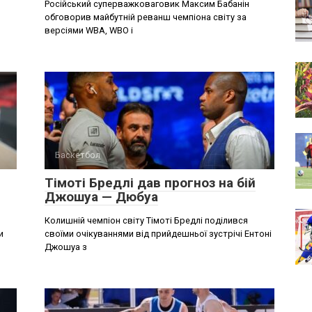
Російський суперважковаговик Максим Бабанін
обговорив майбутній реванш чемпіона світу за
версіями WBA, WBO і
Баскетбол
Тімоті Бредлі дав прогноз на бій
Джошуа — Дюбуа
Колишній чемпіон світу Тімоті Бредлі поділився
и
своїми очікуваннями від прийдешньої зустрічі Ентоні
Джошуа з