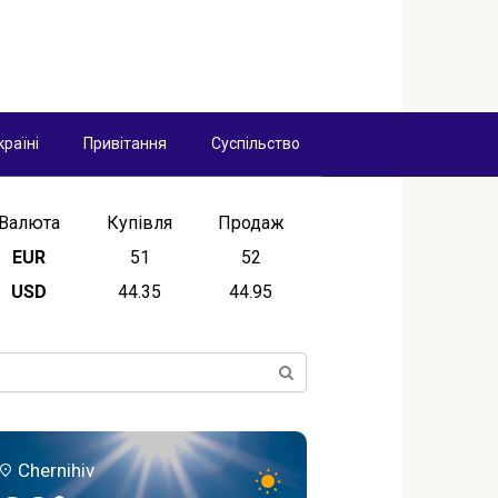
країні
Привітання
Суспільство
Валюта
Купівля
Продаж
EUR
51
52
USD
44.35
44.95
ск:
Chernihiv