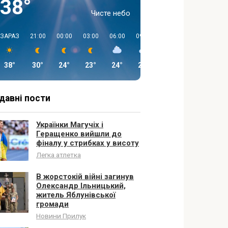
38°
Чисте небо
ЗАРАЗ
21:00
00:00
03:00
06:00
09:00
12:00
15:00
38°
30°
24°
23°
24°
29°
36°
37°
давні пости
Українки Магучіх і
Геращенко вийшли до
фіналу у стрибках у висоту
Легка атлетка
В жорстокій війні загинув
Олександр Ільницький,
житель Яблунівської
громади
Новини Прилук