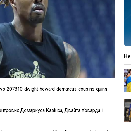
Не
ws-207810-dwight-howard-demarcus-cousins-quinn-
ентрових Демаркуса Казінса, Двайта Ховарда і