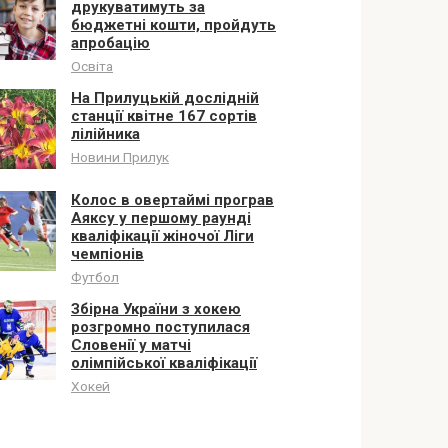
друкуватимуть за
бюджетні кошти, пройдуть
апробацію
Освіта
На Прилуцькій дослідній
станції квітне 167 сортів
лілійника
Новини Прилук
Колос в овертаймі програв
Аяксу у першому раунді
кваліфікації жіночої Ліги
чемпіонів
Футбол
Збірна України з хокею
розгромно поступилася
Словенії у матчі
олімпійської кваліфікації
Хокей