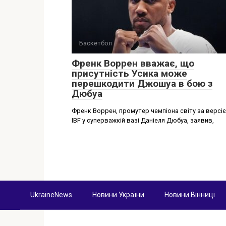
Баскетбол
Френк Воррен вважає, що
присутність Усика може
перешкодити Джошуа в бою з
Дюбуа
Френк Воррен, промутер чемпіона світу за версі
IBF у суперважкій вазі Даніеля Дюбуа, заявив,
UkraineNews
Новини України
Новини Вінниці