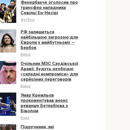
Фенербахче оголосив про
трансфер нападника
Севільї Ен-Несірі
Футбол
РФ залишиться
найбільшою загрозою для
Європи у майбутньому —
Бербок
Війна
Очільник МЗС Саудівської
Аравії: будуть необхідні
«складні компроміси» для
серйозних переговорів
Війна
Умар Кремльов
прокоментував анонс
реваншу Бетербієва з
Біволом
Бокс
Підручники, які