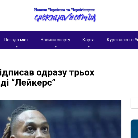
Погода міст
Новини спорту
Карта
Курс валют в У
ідписав одразу трьох
ді “Лейкерс”
Пои