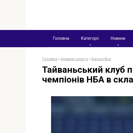
Перейти
к
контенту
Головна
Категорії
Новини
Головна
»
Новини спорту
»
Баскетбол
Тайваньський клуб п
чемпіонів НБА в скла