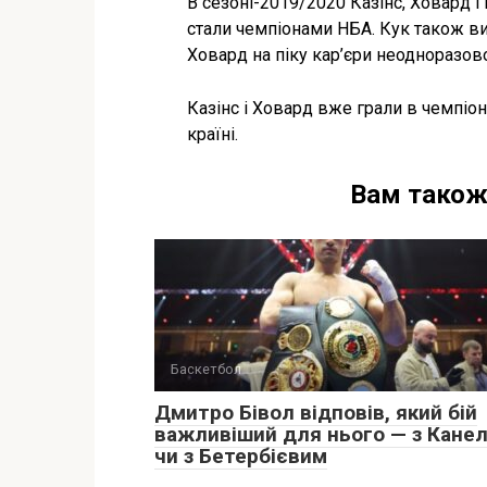
В сезоні-2019/2020 Казінс, Ховард 
стали чемпіонами НБА. Кук також виг
Ховард на піку кар’єри неодноразово
Казінс і Ховард вже грали в чемпіон
країні.
Вам також
Баскетбол
Дмитро Бівол відповів, який бій
важливіший для нього — з Кане
чи з Бетербієвим