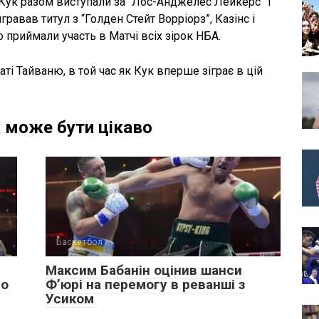
і Кук разом виступали за “Лос-Анджелес Лейкерс” і
равав титул з “Голден Стейт Ворріорз”, Казінс і
 приймали участь в Матчі всіх зірок НБА.
аті Тайваню, в той час як Кук вперше зіграє в цій
 може бути цікаво
Баскетбол
Максим Бабанін оцінив шанси
ло
Ф’юрі на перемогу в реванші з
Усиком