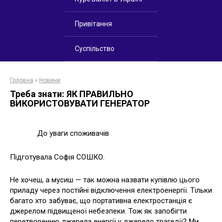
Привітання
Суспільство
Головна
»
Новини
Треба знати: ЯК ПРАВИЛЬНО
ВИКОРИСТОВУВАТИ ГЕНЕРАТОР
До уваги споживачів
Підготувала Софія СОШКО.
Не хочеш, а мусиш — так можна назвати купівлю цього
приладу через постійні відключення електроенергії. Тільки
багато хто забуває, що портативна електростанція є
джерелом підвищеної небезпеки. Тож як запобігти
перетворенню джерела енергії у джерело трагедії? Ми