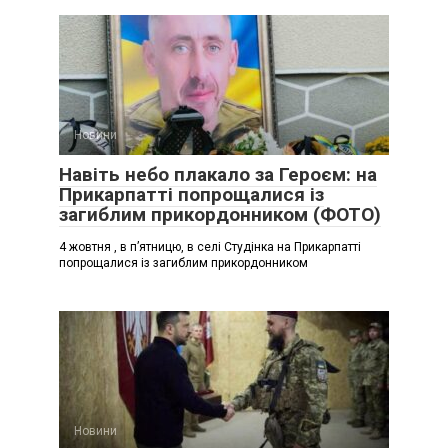
Новини
Навіть небо плакало за Героєм: на
Прикарпатті попрощалися із
загиблим прикордонником (ФОТО)
4 жовтня , в п’ятницю, в селі Студінка на Прикарпатті
попрощалися із загиблим прикордонником
Новини