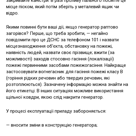
закривайте каністри. В разі проливу пального посипте це
місце піском, який потім зберіть у металевий ящик чи
відро.
Якими повинні бути ваші дії, якщо генератор раптово
загорівся? Перше, що треба зробити, — негайно
повідомити про це ДСНС за телефоном 101 і назвати
місцезнаходження об’єкта, обстановку на пожежі,
наявність людей, назвати своє прізвище; вжити (за
можливості) заходів стосовно гасіння (локалізації)
пожежі первинними засобами пожежогасіння. Найкраще
застосовувати вогнегасник для гасіння пожежі класу В
(горіння рідких речовин або твердих речовин, які
розтоплюються). Зазначену інформацію можна знайти на
його етикетці. В інших ситуаціях можливе використання
щільної ковдри, якою слід накрити генератор.
У процесі експлуатації приладу забороняється:
— вносити зміни в конструкцію генератора;