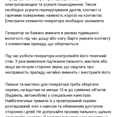
електропроводки та усуньте пошкодження. Також
необхідно усунути перекручування дротів, контакт із
гарячими поверхнями, наявність корозії на контактах.
Електричні елементи генератора необхідно заземлити.
Генератор не бажано вмикати в умовах підвищеної
вологості, під час дощу або снігу. Варто уникати контакту
з елементами приладу, що обертаються.
Під час роботи генератора контролюйте його технічний
стан. У разі виявлення підтікання пального, мастила або
якщо ви почули сторонні звуки, що свідчать про
несправність приладу, негайно вимкніть і знеструмте його.
Пальне та мастило для генератора треба зберігати
окремо, на відстані не менше 10 м до суміжних об’єктів
(будівель, автомобілів) у спеціальних каністрах.
Найбезпечніше тримати їх у провітрюваній окремо
розташованій зоні з навісом та обмеженим доступом
сторонніх і дітей. Не допускайте проливу пального, щільно