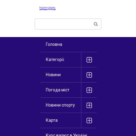
Перейти
к
контенту
Поиск:
Головна
Категорії
Новини
Погода міст
Новини спорту
Карта
Курс валют в Україні