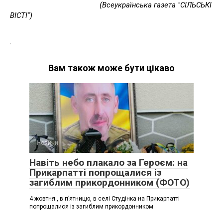
(Всеукраїнська газета "СІЛЬСЬКІ
ВІСТІ")
Вам також може бути цікаво
Новини
Навіть небо плакало за Героєм: на
Прикарпатті попрощалися із
загиблим прикордонником (ФОТО)
4 жовтня , в п’ятницю, в селі Студінка на Прикарпатті
попрощалися із загиблим прикордонником