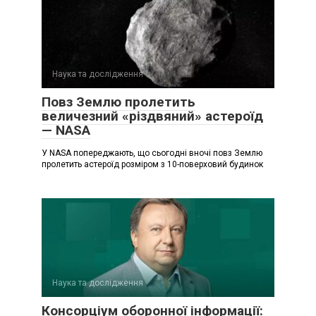
Наука та дослідження
Повз Землю пролетить
величезний «різдвяний» астероїд
— NASA
У NASA попереджають, що сьогодні вночі повз Землю
пролетить астероїд розміром з 10-поверховий будинок
Наука та дослідження
Консорціум оборонної інформації: