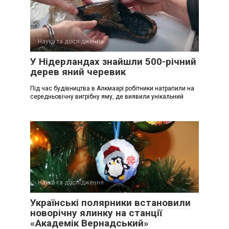
Наука та дослідження
У Нідерландах знайшли 500-річний
дерев яний черевик
Під час будівництва в Алкмаарі робітники натрапили на
середньовічну вигрібну яму, де виявили унікальний
Наука та дослідження
Українські полярники встановили
новорічну ялинку на станції
«Академік Вернадський»