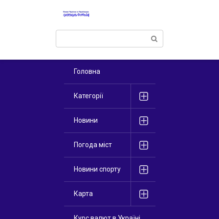
Перейти
к
контенту
Поиск:
Головна
Категорії
Новини
Погода міст
Новини спорту
Карта
Курс валют в Україні