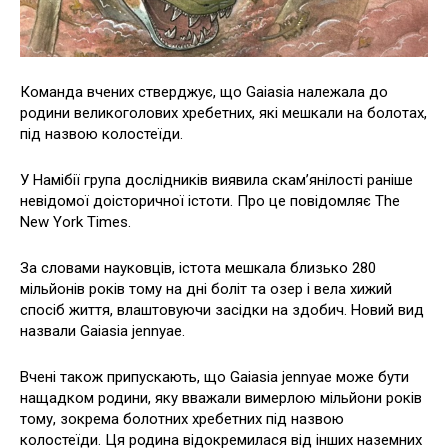
Команда вчених стверджує, що Gaiasia належала до
родини великоголових хребетних, які мешкали на болотах,
під назвою колостеїди.
У Намібії група дослідників виявила скам’янілості раніше
невідомої доісторичної істоти. Про це повідомляє The
New York Times.
За словами науковців, істота мешкала близько 280
мільйонів років тому на дні боліт та озер і вела хижий
спосіб життя, влаштовуючи засідки на здобич. Новий вид
назвали Gaiasia jennyae.
Вчені також припускають, що Gaiasia jennyae може бути
нащадком родини, яку вважали вимерлою мільйони років
тому, зокрема болотних хребетних під назвою
колостеїди. Ця родина відокремилася від інших наземних