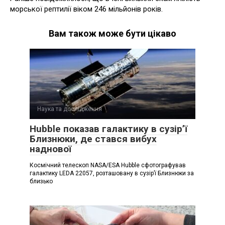
морської рептилії віком 246 мільйонів років.
Вам також може бути цікаво
Наука та дослідження
Hubble показав галактику в сузір’ї
Близнюки, де стався вибух
наднової
Космічний телескоп NASA/ESA Hubble сфотографував
галактику LEDA 22057, розташовану в сузір’ї Близнюки за
близько