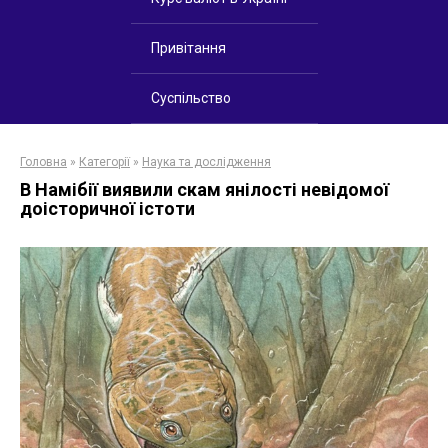
Привітання
Суспільство
Головна
»
Категорії
»
Наука та дослідження
В Намібії виявили скам янілості невідомої
доісторичної істоти