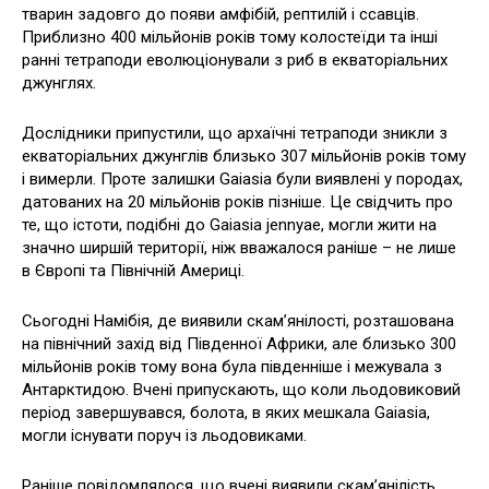
тварин задовго до появи амфібій, рептилій і ссавців.
Приблизно 400 мільйонів років тому колостеїди та інші
ранні тетраподи еволюціонували з риб в екваторіальних
джунглях.
Дослідники припустили, що архаїчні тетраподи зникли з
екваторіальних джунглів близько 307 мільйонів років тому
і вимерли. Проте залишки Gaiasia були виявлені у породах,
датованих на 20 мільйонів років пізніше. Це свідчить про
те, що істоти, подібні до Gaiasia jennyae, могли жити на
значно ширшій території, ніж вважалося раніше – не лише
в Європі та Північній Америці.
Сьогодні Намібія, де виявили скам’янілості, розташована
на північний захід від Південної Африки, але близько 300
мільйонів років тому вона була південніше і межувала з
Антарктидою. Вчені припускають, що коли льодовиковий
період завершувався, болота, в яких мешкала Gaiasia,
могли існувати поруч із льодовиками.
Раніше повідомлялося, що вчені виявили скам’янілість