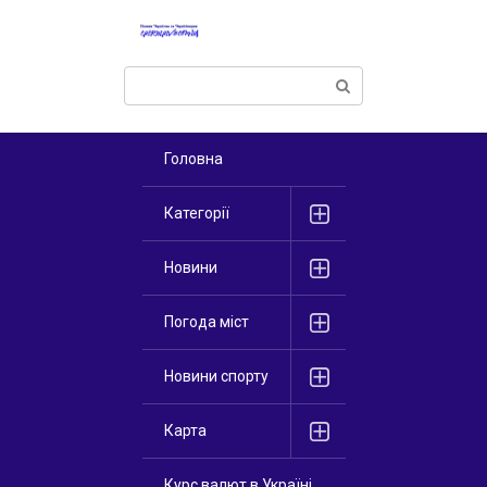
Перейти
к
контенту
Поиск:
Головна
Категорії
Новини
Погода міст
Новини спорту
Карта
Курс валют в Україні