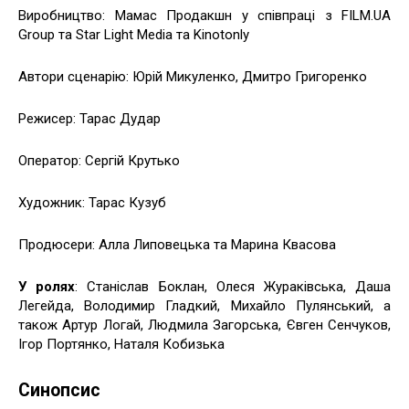
Виробництво: Мамас Продакшн у співпраці з FILM.UA
Group та Star Light Media та Kinotonly
Автори сценарію: Юрій Микуленко, Дмитро Григоренко
Режисер: Тарас Дудар
Оператор: Сергій Крутько
Художник: Тарас Кузуб
Продюсери: Алла Липовецька та Марина Квасова
У ролях
: Станіслав Боклан, Олеся Жураківська, Даша
Легейда, Володимир Гладкий, Михайло Пулянський, а
також Артур Логай, Людмила Загорська, Євген Сенчуков,
Ігор Портянко, Наталя Кобизька
Синопсис