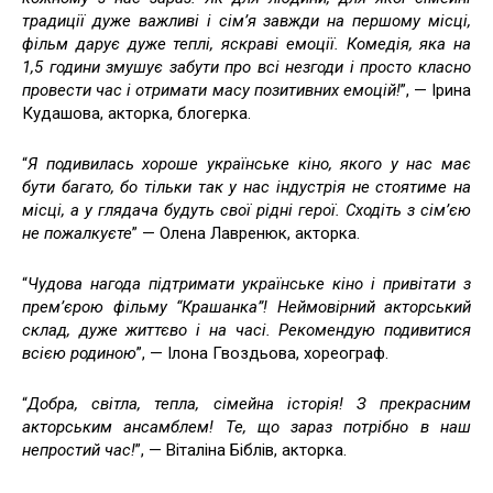
традиції дуже важливі і сімʼя завжди на першому місці,
фільм дарує дуже теплі, яскраві емоції. Комедія, яка на
1,5 години змушує забути про всі незгоди і просто класно
провести час і отримати масу позитивних емоцій!
”, — Ірина
Кудашова, акторка, блогерка.
“
Я подивилась хороше українське кіно, якого у нас має
бути багато, бо тільки так у нас індустрія не стоятиме на
місці, а у глядача будуть свої рідні герої. Сходіть з сімʼєю
не пожалкуєте
” — Олена Лавренюк, акторка.
“
Чудова нагода підтримати українське кіно і привітати з
премʼєрою фільму “Крашанка”! Неймовірний акторський
склад, дуже життєво і на часі. Рекомендую подивитися
всією родиною
”, — Ілона Гвоздьова, хореограф.
“
Добра, світла, тепла, сімейна історія! З прекрасним
акторським ансамблем! Те, що зараз потрібно в наш
непростий час!
”, — Віталіна Біблів, акторка.