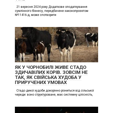
21 вересня 2024 року Додаткове оподаткування
сумлінного бізнесу, передбачене законопроєктом
№11416-д, може спотворити
Новини
ЯК У ЧОРНОБИЛІ ЖИВЕ СТАДО
ЗДИЧАВІЛИХ КОРІВ. ЗОВСІМ НЕ
ТАК, ЯК СВІЙСЬКА ХУДОБА У
ПРИРУЧЕНИХ УМОВАХ
Стадо дикої худоби докорінно різниться від сільської
череди: воно структуроване, має системну цілісність,