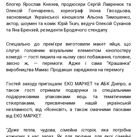
блогер Ярослав Князев, продюсери Сергій Лавренюк та
Олексій Гончаренко, хореограф Ілона Гвоздьова,
засновниця Української кіношколи Альона Тимошенко,
актор, шоумен та комік Юрій Ткач, ведучі Олексій Суханов
та Яна Брензей, резиденти Бродячого стендапу.
Спеціально до премʼєри виготовили макет яйця, що
слугує головним візуальним елементом кінопостеру
комедії — гості лишила на ньому свої побажання, головне,
звісно ж, — перемоги. Адже і сама “Крашанка”
виробництва Мамас Продакшн заряджена на перемогу.
Гостей заходу пригощали: ЕКО МАРКЕТ та АБК Дніпро, а
також гості отримали подарунки із спеціальними
подарунковими упаковками яєць та тематичними
стікерпаками, присвяченими нашій українській
незламності, від «Ясенсвіт», а також смачними пасками
від ЕКО МАРКЕТ.
“
Дуже тепла, чудова, сімейна історія, яка потрібна
кожному з нас зараз. Як для людини, для якої сімейні