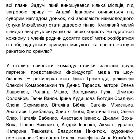
всі плани. Задум, який виношувався кілька місяців, під
загрозою зриву — Андрій Іванович опиняється під
суворим наглядом доньок, які засилають наймолодшого
(онука Михайлика) стати дідовою тінню. Кмітливий малий
швидко викручує ситуацію на свою користь. Чи вдасться
кожному з членів родини досягти своєї мети: розібратися
в собі, відпустити привидів минулого та врешті жахнути
ракетою по кремлю?
У столиці привітати команду стрічки завітали друзі,
партнери, представники кіноіндустрії, медіа та шоу-
бізнесу: — режисерка кіно Ірина Громозда, режисери
Олексій Комаровський та Денис Тарасов, актори Олена
Лавренюк, Роланд Мішко, Володимир Гурін, Дмитро
Соловйов, Гаяне Ванян, Ірина Кудашова, Богдан Осадчук,
Олена Охрименко, Віталіна Біблів, Євгенія Мʼякенька,
Анастасія Цимбалару, Христя Люба, Христина Ігнат, Олена
Олар, Наталія Бабенко, Анастасія Іванюк, Джиммі Воха-
Воха, Павло Вишняков, Андрій Ісаєнко, Акмал Гурєзов,
Катерина Тишкевич, Владислав Никитюк, художник-
постановник Олександр Тетерін, синефілка Анна Колібаба,