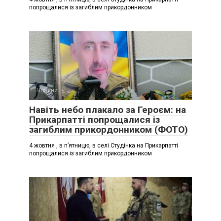
попрощалися із загиблим прикордонником
Новини
Навіть небо плакало за Героєм: на
Прикарпатті попрощалися із
загиблим прикордонником (ФОТО)
4 жовтня , в п’ятницю, в селі Студінка на Прикарпатті
попрощалися із загиблим прикордонником