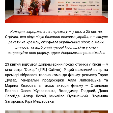
Комедія, заряджена на перемогу — у кіно з 25 квітня.
Стрічка, яка візуалізує бажання кожного українця — запуск
ракети на кремль, обʼєднала українських зірок, сімейні
цінності та відбірний гумор! Поспішайте у кіно і
запрошуйте всю родину, адже #перемогасправасімейна
23 квітня відбувся допрем’єрний показ стрічки у Києві — у
кінотеатрі “Оскар” (ТРЦ Gulliver). У цей важливий вечір на
прем’єрі зібралася творча команда фільму: режисер Тарас
Дудар, генеральні продюсерки Алла Липовецька та
Марина Квасова, а також актори фільму — Станіслав
Боклан, Олеся Жураківська, Володимир Гладкий, Даша
Легейда, Артур Логай, Михайло Пулянський, Людмила
Загорська, Кіра Мещерська.