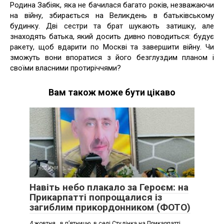
Родина Забіяк, яка не бачилася багато років, незважаючи
на війну, збирається на Великдень в батьківському
будинку. Дві сестри та брат шукають затишку, але
знаходять батька, який досить дивно поводиться: будує
ракету, щоб вдарити по Москві та завершити війну. Чи
зможуть вони впоратися з його безглуздим планом і
своїми власними протиріччями?
Вам також може бути цікаво
Новини
Навіть небо плакало за Героєм: на
Прикарпатті попрощалися із
загиблим прикордонником (ФОТО)
4 жовтня , в п’ятницю, в селі Студінка на Прикарпатті