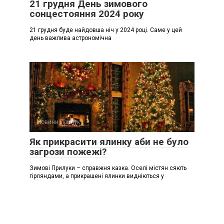
21 грудня День зимового
сонцестояння 2024 року
21 грудня буде найдовша ніч у 2024 році. Саме у цей
день важлива астрономічна
Новини Прилук
Як прикрасити ялинку аби не було
загрози пожежі?
Зимові Прилуки – справжня казка. Оселі містян сяють
гірляндами, а прикрашені ялинки видніються у