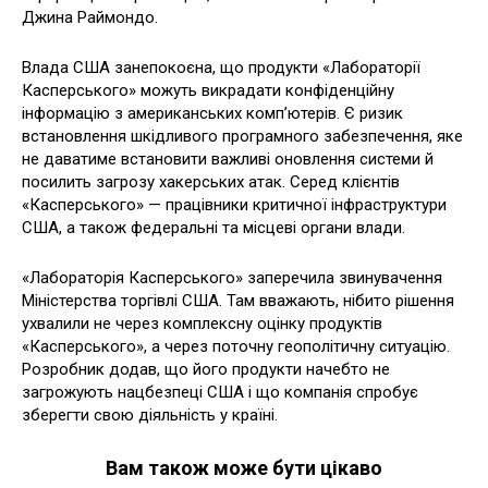
Джина Раймондо.
Влада США занепокоєна, що продукти «Лабораторії
Касперського» можуть викрадати конфіденційну
інформацію з американських компʼютерів. Є ризик
встановлення шкідливого програмного забезпечення, яке
не даватиме встановити важливі оновлення системи й
посилить загрозу хакерських атак. Серед клієнтів
«Касперського» — працівники критичної інфраструктури
США, а також федеральні та місцеві органи влади.
«Лабораторія Касперського» заперечила звинувачення
Міністерства торгівлі США. Там вважають, нібито рішення
ухвалили не через комплексну оцінку продуктів
«Касперського», а через поточну геополітичну ситуацію.
Розробник додав, що його продукти начебто не
загрожують нацбезпеці США і що компанія спробує
зберегти свою діяльність у країні.
Вам також може бути цікаво