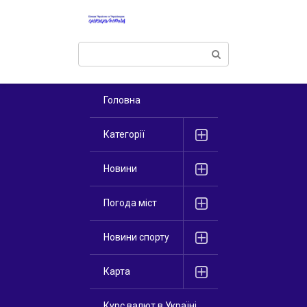
Перейти
к
контенту
Поиск:
Головна
Категорії
Новини
Погода міст
Новини спорту
Карта
Курс валют в Україні