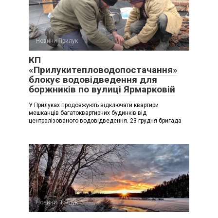
Новини Прилук
КП
«Прилукитепловодопостачання»
блокує водовідведення для
боржників по вулиці Ярмарковій
У Прилуках продовжують відключати квартири
мешканців багатоквартирних будинків від
централізованого водовідведення. 23 грудня бригада
Новини Прилук