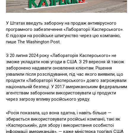
У Штатах введуть заборону на продаж антивірусного
програмного забезпечення «Лабораторії Касперського».
Є підозри на російське шпигунство через цю компанію,
пише The Washington Post.
З 20 липня 2024 року «Лабораторія Касперського» не
зможе укладати нові угоди в США. З 29 вересня їй також
заборонено надавати оновлення клієнтам. Рішення
ухвалили після розслідування, під час якого виявили, що
продукти «Лабораторії Касперського» довго загрожували
національній безпеці. У 2017 американським федеральним
агентствам заборонили використовувати ці продукти
через загрозу впливу російського уряду.
«Росія показала, що вона здатна, і навіть більше —
збирається використовувати російські компанії, такі як
«Касперський», для збору і використання особистої
інформації американців», — каже міністерка торгівлі США