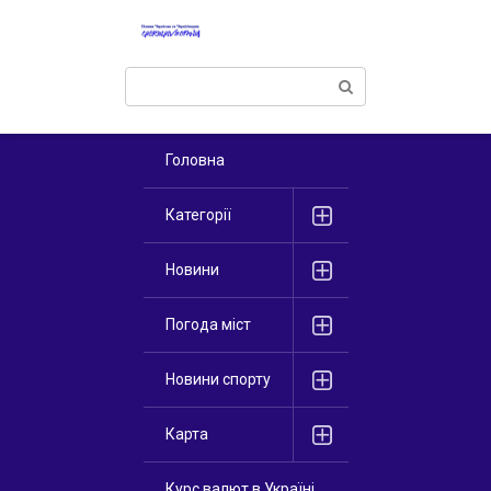
Перейти
к
контенту
Поиск:
Головна
Категорії
Новини
Погода міст
Новини спорту
Карта
Курс валют в Україні