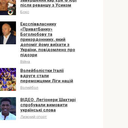
після реваншу з Усиком
Бокс
Ексспіввласнику
«ПриватБанку»
Боголюбову та
прикордоннику, який
допоміг йому виїхати з
України, повідомлено про
підозри
Війна
Волейболістки Італії
вдруге стали
переможцями Ліги націй
Волейбол
ВІДЕО. Легіонери Шахтарі
спробували вимовити
українські слова
Лижний спорт