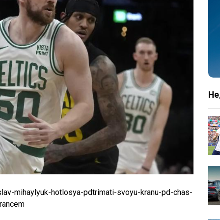
Не
lav-mihaylyuk-hotlosya-pdtrimati-svoyu-kranu-pd-chas-
krancem