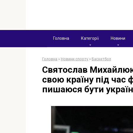
Перейти
к
контенту
Головна
Категорії
Новини
Головна
»
Новини спорту
»
Баскетбол
Святослав Михайлюк:
свою країну під час 
пишаюся бути украї