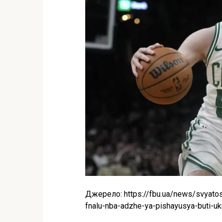
Джерело: https://fbu.ua/news/svyatos
fnalu-nba-adzhe-ya-pishayusya-buti-u