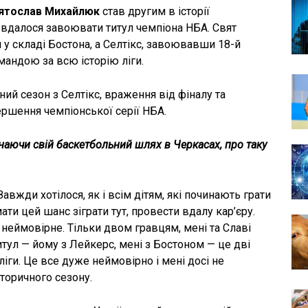
ятослав Михайлюк
став другим в історії
 вдалося завоювати титул чемпіона НБА. Свят
 у складі Бостона, а Селтікс, завоювавши 18-й
андою за всю історію ліги.
ний сезон з Селтікс, враження від фіналу та
авершення чемпіонської серії НБА.
аючи свій баскетбольний шлях в Черкасах, про таку
 Завжди хотілося, як і всім дітям, які починають грати
ати цей шанс зіграти тут, провести вдалу кар’єру.
неймовірне. Тільки двом гравцям, мені та Славі
ул — йому з Лейкерс, мені з Бостоном — це дві
ліги. Це все дуже неймовірно і мені досі не
сторичного сезону.