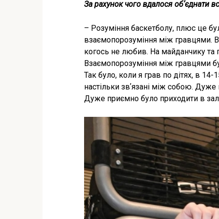
За рахунок чого вдалося обʼєднати вс
– Розуміння баскетболу, плюс це бул
взаємопорозуміння між гравцями. Всі
когось не любив. На майданчику та п
Взаємопорозуміння між гравцями було
Так було, коли я грав по дітях, в 14
настільки звʼязані між собою. Дуже м
Дуже приємно було приходити в зал