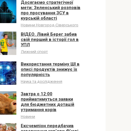
Досягаємо стратегічної
мети: Зеленський розповів
про просування ЗСУ в
курській області
Новини Новгород-Сіверського
ВІДЕО. Лівий Берег забив
свій перший в історії гол в
УПЛ
Лижний спорт
Використання терміну ШІ в
описі продуктів знижує їх
популярність
Наука та дослідження
Завтра о 12:00
прийматимуться заявки
для бюджетних дотацій
утримання корів
Новини
Ексчемпіон передбачив
завершення кар’єри Ф’юрі