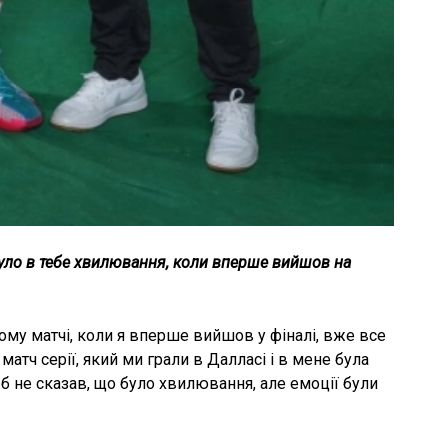
було в тебе хвилювання, коли вперше вийшов на
ому матчі, коли я вперше вийшов у фіналі, вже все
матч серії, який ми грали в Далласі і в мене була
б не сказав, що було хвилювання, але емоції були