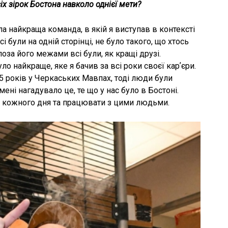
іх зірок Бостона навколо однієї мети?
а найкраща команда, в якій я виступав в контексті
 були на одній сторінці, не було такого, що хтось
оза його межами всі були, як кращі друзі.
 найкраще, яке я бачив за всі роки своєї карʼєри.
-15 років у Черкаських Мавпах, тоді люди були
ені нагадувало це, те що у нас було в Бостоні.
 кожного дня та працювати з цими людьми.