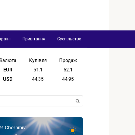
країні
Привітання
Суспільство
Валюта
Купівля
Продаж
EUR
51.1
52.1
USD
44.35
44.95
ск:
Chernihiv