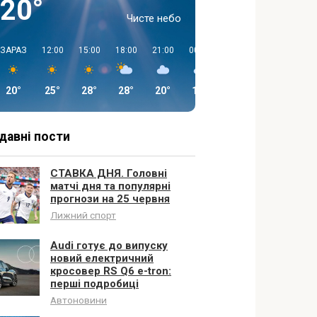
20°
Чисте небо
ЗАРАЗ
12:00
15:00
18:00
21:00
00:00
03:00
06:00
20°
25°
28°
28°
20°
17°
18°
16°
давні пости
СТАВКА ДНЯ. Головні
матчі дня та популярні
прогнози на 25 червня
Лижний спорт
Audi готує до випуску
новий електричний
кросовер RS Q6 e-tron:
перші подробиці
Автоновини