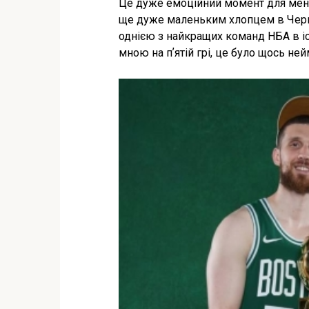
Це дуже емоційний момент для мене,
ще дуже маленьким хлопцем в Черка
однією з найкращих команд НБА в і
мною на пʼятій грі, це було щось ней