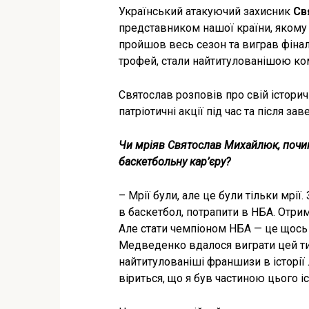
Український атакуючий захисник
Св
представником нашої країни, якому
пройшов весь сезон та виграв фінал
трофей, стали найтитулованішою ком
Святослав розповів про свій історич
патріотичні акції під час та після з
Чи мріяв Святослав Михайлюк, почин
баскетбольну кар’єру?
– Мрії були, але це були тільки мрії.
в баскетбол, потрапити в НБА. Отрим
Але стати чемпіоном НБА — це щось 
Медведенко вдалося виграти цей тит
найтитулованіші франшизи в історії 
віриться, що я був частиною цього і