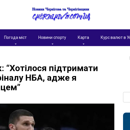
Погода міст
Новини спорту
Карта
Курс валют в У
 “Хотілося підтримати
фіналу НБА, адже я
нцем”
Пои