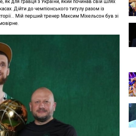
 як для гравця з України, який починав свій шлях
сах. Дійти до чемпіонського титулу разом із
сторії… Мій перший тренер Максим Міхельсон був зі
мовірне.