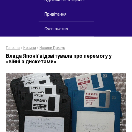
Привітання
Суспільство
Головна
»
Новини
»
Новини Прилук
Влада Японії відзвітувала про перемогу у
«війні з дискетами»