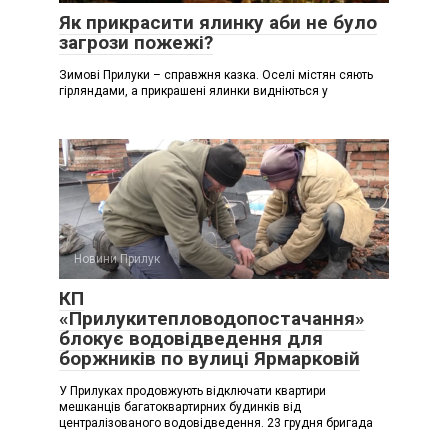
Як прикрасити ялинку аби не було
загрози пожежі?
Зимові Прилуки – справжня казка. Оселі містян сяють
гірляндами, а прикрашені ялинки видніються у
Новини Прилук
КП
«Прилукитепловодопостачання»
блокує водовідведення для
боржників по вулиці Ярмарковій
У Прилуках продовжують відключати квартири
мешканців багатоквартирних будинків від
централізованого водовідведення. 23 грудня бригада