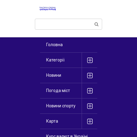
Перейти
к
контенту
Поиск:
Головна
Категорії
Новини
Погода міст
Новини спорту
Карта
Курс валют в Україні