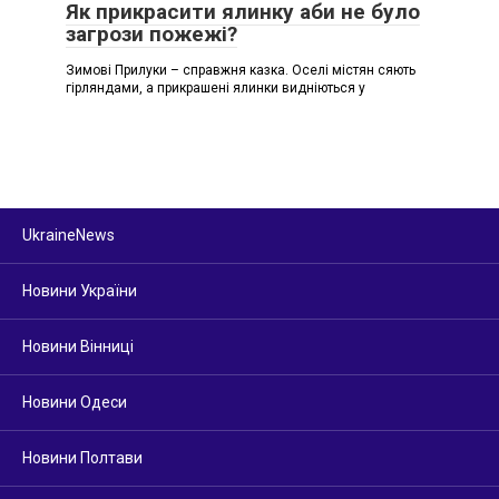
Як прикрасити ялинку аби не було
загрози пожежі?
Зимові Прилуки – справжня казка. Оселі містян сяють
гірляндами, а прикрашені ялинки видніються у
UkraineNews
Новини України
Новини Вінниці
Новини Одеси
Новини Полтави