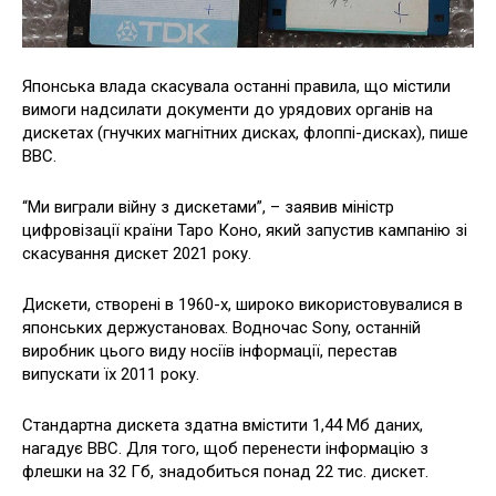
Японська влада скасувала останні правила, що містили
вимоги надсилати документи до урядових органів на
дискетах (гнучких магнітних дисках, флоппі-дисках), пише
BBC.
“Ми виграли війну з дискетами”, – заявив міністр
цифровізації країни Таро Коно, який запустив кампанію зі
скасування дискет 2021 року.
Дискети, створені в 1960-х, широко використовувалися в
японських держустановах. Водночас Sony, останній
виробник цього виду носіїв інформації, перестав
випускати їх 2011 року.
Стандартна дискета здатна вмістити 1,44 Мб даних,
нагадує BBC. Для того, щоб перенести інформацію з
флешки на 32 Гб, знадобиться понад 22 тис. дискет.